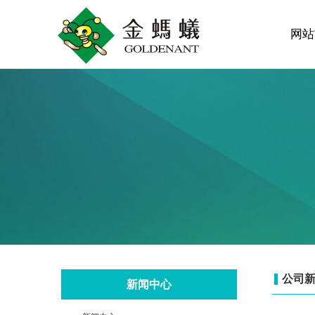
网站
公司
新闻中心