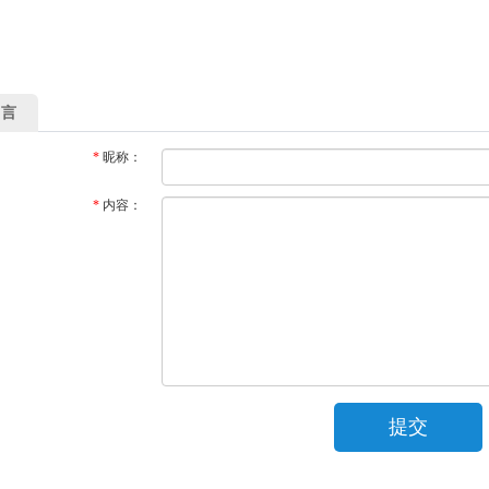
留言
*
昵称：
*
内容：