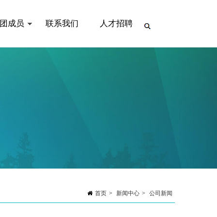
团成员
联系我们
人才招聘
首页
>
新闻中心
>
公司新闻