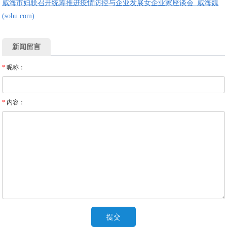
威海市妇联召开统筹推进疫情防控与企业发展女企业家座谈会_威海魏
(sohu.com)
新闻留言
*
昵称：
*
内容：