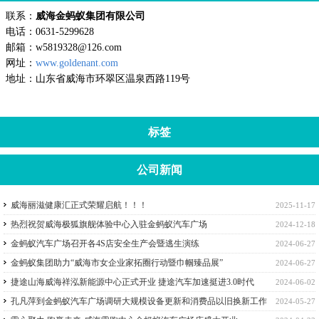
联系：
威海金蚂蚁集团有限公司
电话：0631-5299628
邮箱：w5819328@126.com
网址：
www.goldenant.com
地址：山东省威海市环翠区温泉西路119号
标签
公司新闻
威海丽滋健康汇正式荣耀启航！！！
2025-11-17
热烈祝贺威海极狐旗舰体验中心入驻金蚂蚁汽车广场
2024-12-18
金蚂蚁汽车广场召开各4S店安全生产会暨逃生演练
2024-06-27
金蚂蚁集团助力“威海市女企业家拓圈行动暨巾帼臻品展”
2024-06-27
捷途山海威海祥泓新能源中心正式开业 捷途汽车加速挺进3.0时代
2024-06-02
孔凡萍到金蚂蚁汽车广场调研大规模设备更新和消费品以旧换新工作
2024-05-27