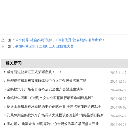
上一篇：
37个优秀“社会妈妈”集体、100名优秀“社会妈妈”名单出炉！
下一篇：
参加环翠区第十二届职工职业技能大赛
相关新闻
威海丽滋健康汇正式荣耀启航！！！
2025-11-17
热烈祝贺威海极狐旗舰体验中心入驻金蚂蚁汽车广场
2024-12-18
金蚂蚁汽车广场召开各4S店安全生产会暨逃生演练
2024-06-27
金蚂蚁集团助力“威海市女企业家拓圈行动暨巾帼臻品展”
2024-06-27
捷途山海威海祥泓新能源中心正式开业 捷途汽车加速挺进3.0时
2024-06-02
代
孔凡萍到金蚂蚁汽车广场调研大规模设备更新和消费品以旧换新
2024-05-27
工作
零心聚力 跑赢未来-威海零跑中心金蚂蚁汽车广场店盛大开业
2024-04-23