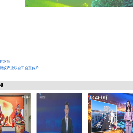
世欢歌
蚂蚁产业联合工会宣传片
频