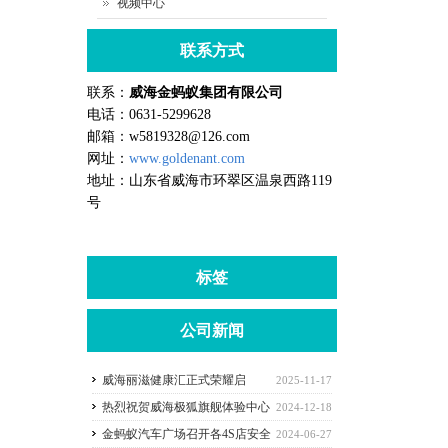
视频中心
联系方式
联系：
威海金蚂蚁集团有限公司
电话：0631-5299628
邮箱：w5819328@126.com
网址：
www.goldenant.com
地址：山东省威海市环翠区温泉西路119
号
标签
公司新闻
威海丽滋健康汇正式荣耀启
2025-11-17
航！！！
热烈祝贺威海极狐旗舰体验中心
2024-12-18
入驻金蚂蚁汽车广场
金蚂蚁汽车广场召开各4S店安全
2024-06-27