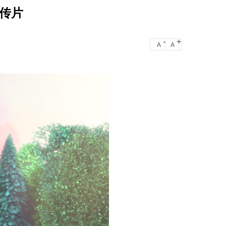
传片
-
+
A
A