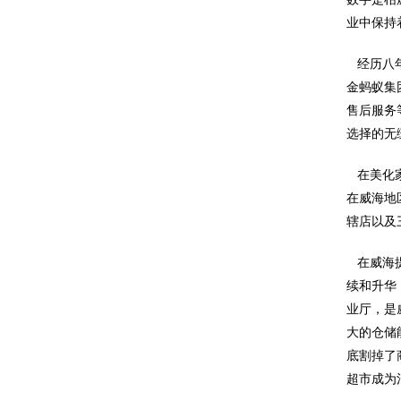
业中保持
经历八年
金蚂蚁集
售后服务
选择的无
在美化家
在威海地
辖店以及
在威海提
续和升华
业厅，是
大的仓储
底割掉了
超市成为