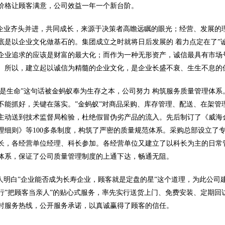
价格让顾客满意，公司效益一年一个新台阶。
业齐头并进，共同成长，来源于决策者高瞻远瞩的眼光；经营、发展的
底是以企业文化做基石的。集团成立之时就将日后发展的 着力点定在了”
企业追求的应该是财富的最大化；而作为一种无形资产，诚信最具有市场
。所以，建立起以诚信为精髓的企业文化，是企业长盛不衰、生生不息的
是生命”这句话被金蚂蚁奉为生存之本，公司努力 构筑服务质量管理体
不能抓好，关键在落实。”金蚂蚁”对商品采购、库存管理、配送、在架管
主动送到技术监督局检验，杜绝假冒伪劣产品的流入。先后制订了《威海
理细则》等100多条制度，构筑了严密的质量规范体系。采购总部设立了
长，各经营单位经理、科长参加。各经营单位又建立了以科长为主的日常
体系，保证了公司质量管理制度的上通下达，畅通无阻。
明白”企业能否成为长寿企业，顾客就是定盘的星”这个道理，为此公司
行”把顾客当亲人”的贴心式服务，率先实行送货上门、免费安装、定期回
时服务热线，公开服务承诺，以真诚赢得了顾客的信任。