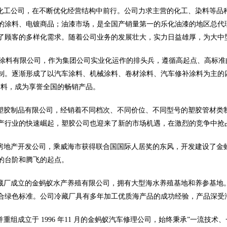
工公司，在不断优化经营结构中前行。公司力求主营的化工、染料等品
的涂料、电镀商品；油漆市场，是全国产销量第一的乐化油漆的地区总代
了顾客的多样化需求。随着公司业务的发展壮大，实力日益雄厚，为大中
料有限公司，作为集团公司实业化运作的排头兵，遵循高起点、高标准
制。逐渐形成了以汽车涂料、机械涂料、卷材涂料、汽车修补涂料为主的
涂料，成为享誉全国的畅销产品。
胶制品有限公司，经销着不同档次、不同价位、不同型号的塑胶管材类
产行业的快速崛起，塑胶公司也迎来了新的市场机遇，在激烈的竞争中抢
地产开发公司，乘威海市获得联合国国际人居奖的东风，开发建设了金
的台阶和腾飞的起点。
厂成立的金蚂蚁水产养殖有限公司，拥有大型海水养殖基地和养参基地
合绿色标准。公司冷藏厂具有多年加工优质海产品的成功经验，产品深受
重组成立于 1996 年11 月的金蚂蚁汽车修理公司，始终秉承”一流技