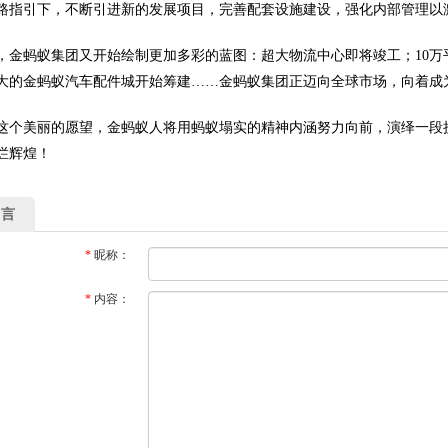
路指引下，不断引进新的发展项目，完善配套设施建设，强化内部管理以
，金蚂蚁集团又开始绘制更加多彩的蓝图：超大物流中心即将竣工；10
大的金蚂蚁汽车配件城开始筹建……金蚂蚁集团正迈向全球市场，向着成
这个美丽的愿望，金蚂蚁人将用蚂蚁塌实的精神内涵努力向前，演绎一段
烂辉煌！
留言
*
昵称：
*
内容：