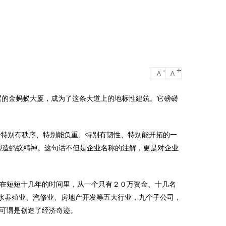
-
+
A
A
 层的金蚂蚁大厦，成为了这条大道上的地标性建筑。它磅礴
、特别有秩序、特别能负重、特别有韧性、特别能开拓的一
塑造蚂蚁精神。这句话不但是企业名称的注解，更是对企业
在短短十几年的时间里，从一个只有２０万资金、十几名
水养殖业、汽修业、房地产开发等五大行业，九个子公司，
真可谓是创造了经济奇迹。