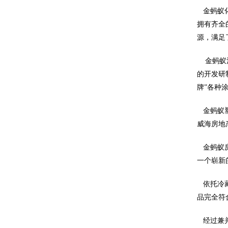
金蚂蚁化
拥有齐全
源，满足
金蚂蚁涂
的开发研
牌”各种
金蚂蚁塑
威海房地
金蚂蚁房
一个崭新
依托冷藏
品完全符
经过兼并