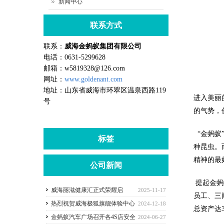
新闻中心
联系方式
联系：
威海金蚂蚁集团有限公司
电话：0631-5299628
邮箱：w5819328@126.com
网址：
www.goldenant.com
地址：山东省威海市环翠区温泉西路119
进入美丽
号
的气势，
“金蚂蚁
标签
种昆虫。
精神的最
公司新闻
提起金蚂
威海丽滋健康汇正式荣耀启
2025-11-17
员工、三
航！！！
热烈祝贺威海极狐旗舰体验中心
2024-12-18
总资产达
入驻金蚂蚁汽车广场
金蚂蚁汽车广场召开各4S店安全
2024-06-27