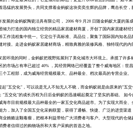
着迅猛的发展势头，共同支撑着金蚂蚁这块奕奕生辉的品牌，鹰击长空，
发展的金蚂蚁陶瓷洁具有限公司， 2006 年9 月28 日随金蚂蚁大厦
团倾力打造的国内独立经营的精品家居建材商厦，开创了国内家居建材经
等工作流程集中统一。它定位于高标准、高品位，聚集了国际国内知名品
缝对接。走进金蚂蚁家居建材商场，精致典雅的装修风格、独特现代的内
居环境的同时，金蚂蚁把视野拓展到了美化城市大环境上。承揽了许多
区的市场占有率已超过 40% ，其经营网络已经覆盖了整个威海地区：
三个工程部，成为威海经营规模最大、品种最全、档次最高的专营企业。
起”五交化”，可以说是无人不知无人不晓，而金蚂蚁就是由原来的”五交化
；”五交化”的成长历程为日后金蚂蚁的迅速崛起奠定了坚实的基础。 如
威海市目前规模最大品种最全的一家五交化商品超市。为了实现大而全、
能力，加入了全国五交化采购联盟，获得了通畅、快捷、广泛的进货渠道
商业贿赂这颗毒瘤，把根本利益带给广大消费者与客户。大型现代的仓储
消费者信得过的购物场所和大客户采购的首选之地。