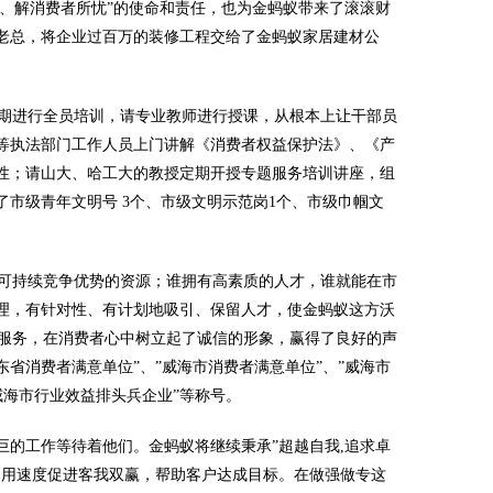
、解消费者所忧”的使命和责任，也为金蚂蚁带来了滚滚财
老总，将企业过百万的装修工程交给了金蚂蚁家居建材公
期进行全员培训，请专业教师进行授课，从根本上让干部员
等执法部门工作人员上门讲解《消费者权益保护法》、《产
性；请山大、哈工大的教授定期开授专题服务培训讲座，组
市级青年文明号 3个、市级文明示范岗1个、市级巾帼文
可持续竞争优势的资源；谁拥有高素质的人才，谁就能在市
理，有针对性、有计划地吸引、保留人才，使金蚂蚁这方沃
的服务，在消费者心中树立起了诚信的形象，赢得了良好的声
东省消费者满意单位”、”威海市消费者满意单位”、”威海市
威海市行业效益排头兵企业”等称号。
的工作等待着他们。金蚂蚁将继续秉承”超越自我,追求卓
，用速度促进客我双赢，帮助客户达成目标。在做强做专这