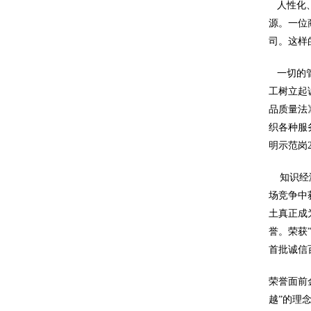
人性化、
源。一位
司。这样
一切的管
工树立起
品质量法
织各种服
明示范岗
知识经济
场竞争中
土真正成
誉。荣获
首批诚信
荣誉面前
越”的理