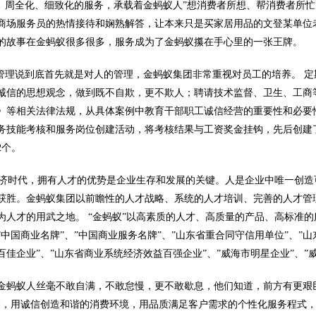
周全化、细致化的服务，承载着金蚂蚁人”想消费者所想、帮消费者所忙
商场服务员的热情接待和娴熟解答，让本来只是买家居用品的文登某单位
的故事在金蚂蚁很多很多，服务成为了金蚂蚁攥在手心里的一张王牌。
理说到底首先就是对人的管理，金蚂蚁集团非常重视对员工的培养。 定
诚信的思想观念，做到既不自欺，更不欺人；聘请技术监督、卫生、工商
》等相关法律法规，从具体案例中教育干部职工诚信经营的重要性和必要
务技能考核和服务岗位创建活动，将考核结果与工资奖金挂钩，先后创建了
2个。
时代，拥有人才的优势是企业生存和发展的关键。人是企业中唯一创造
获胜。金蚂蚁集团以前瞻性的人才战略、系统的人才培训、完善的人才管
为人才的用武之地。 “金蚂蚁”以高素质的人才、高质量的产品、高标准
”中国商业名牌”、”中国商业服务名牌”、”山东省重合同守信用单位”、”山
百佳企业”、”山东省商业系统经济效益百强企业”、”威海市明星企业”、”
金蚂蚁人丝毫不敢自满，不敢怠慢，更不敢歇息，他们知道，前方有更艰巨
念，用诚信创造和谐的消费环境，用品质满足客户需求的个性化服务程式