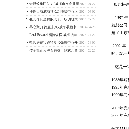
生产会暨逃生演练
金蚂蚁集团助力“威海市女企业家
2024-06-27
如此快速
拓圈行动暨巾帼臻品展”
捷途山海威海祥泓新能源中心正
2024-06-02
1987
式开业 捷途汽车加速挺进3.0时代
孔凡萍到金蚂蚁汽车广场调研大
2024-05-27
发总公司
规模设备更新和消费品以旧换新工作
零心聚力 跑赢未来-威海零跑中
2024-04-23
建了山东
心金蚂蚁汽车广场店盛大开业
Ford Beyond 福特纵横 威海裕尚
2024-04-22
纵享空间盛大开业
热烈庆祝宝通特斯拉钣喷中心开
2024-04-09
2002
业
传金舞蹈入驻金蚂蚁一站式儿童
2024-02-28
晰、统一
教育培训体
这是一组
1988年
1995年
1999年
2003年
2006年
数字是枯