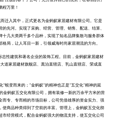
鹏程万里！
的落成而迁入其中，正式更名为金蚂蚁家居建材有限公司。它是
营的先河。实现了采购、经营、管理、销售、配送、结算、
牌十几大类两千多个品种，实现了知名品牌集散与服务群体
部格局，让人耳目一新，引领威海时尚家居潮流的方向。
标志性建筑和著名企业的装饰工程。目前，金蚂蚁家居建材
世昌大道家居建材旗舰店、蒿泊直辖店、乳山直辖店、荣成直
”蜕变而来的；”金蚂蚁”的精神也正是”五交化”精神的延
今的金蚂蚁五交化有限公司，拥有装修一新的万余平方米的营
全而专、专而精的市场目标，公司凭借雄厚的资金实力、强
，使商品种类得到了空前的丰富。管理上，金蚂蚁五交化彻
超市经营模式，配合金蚂蚁强大的物流支持，使五交化公司