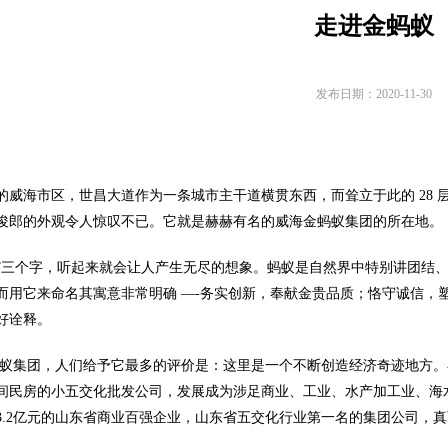
走进金蚂蚁
发布日期：2020-11-30
的威海市区，世昌大道作为一条城市主干道横贯东西，而耸立于此的 28
俊郎的外观令人惊叹不已。它就是赫赫有名的威海金蚂蚁集团的所在地。
”三个字，听起来就会让人产生无尽的想象。蚂蚁是自然界中特别讲团结
而用它来命名其寓意非常明确 —-务实创新，奉献金贵品质；恪守诚信，
好诠释。
蚁集团，人们给予它最多的评价是：这里是一个不断创造经济奇迹地方。
间民房的小五交化批发公司，发展成为涉足商业、工业、水产加工业、海
3.2亿元的山东省商业百强企业，山东省五交化行业第一名的集团公司，